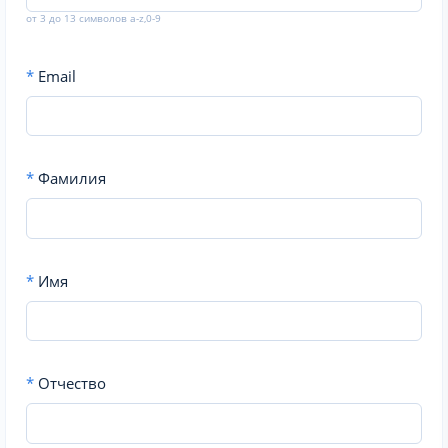
от 3 до 13 символов a-z,0-9
*
Email
*
Фамилия
*
Имя
*
Отчество