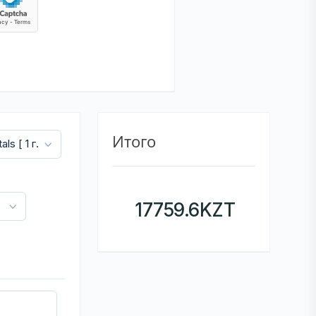
Итого
17759.6
KZT