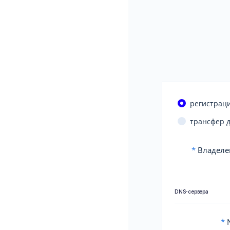
регистраци
трансфер 
*
Владеле
DNS-сервера
*
N