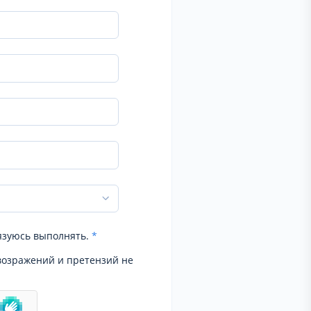
язуюсь выполнять.
*
возражений и претензий не