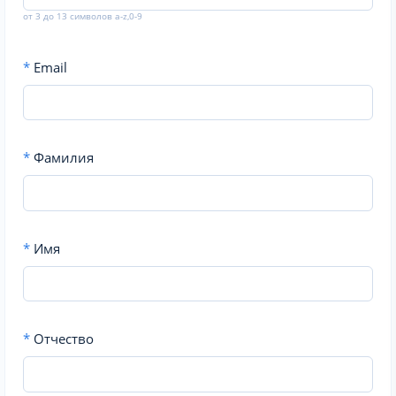
от 3 до 13 символов a-z,0-9
*
Email
*
Фамилия
*
Имя
*
Отчество