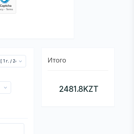
Итого
2481.8
KZT