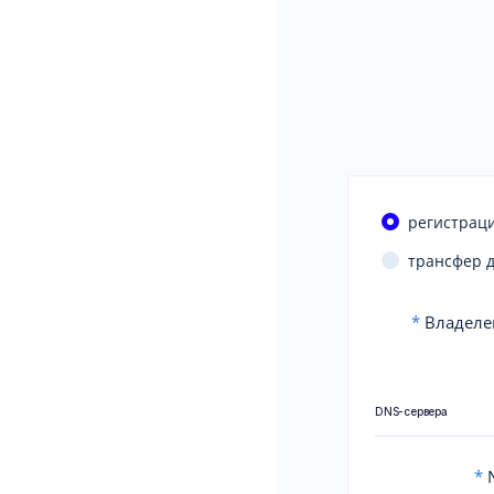
регистраци
трансфер 
*
Владеле
DNS-сервера
*
N