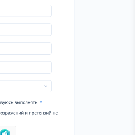
язуюсь выполнять.
*
возражений и претензий не