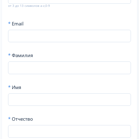
от 3 до 13 символов a-z,0-9
*
Email
*
Фамилия
*
Имя
*
Отчество