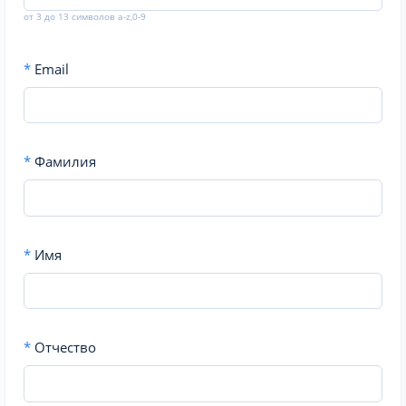
от 3 до 13 символов a-z,0-9
*
Email
*
Фамилия
*
Имя
*
Отчество