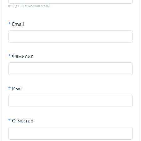
от 3 до 13 символов a-z,0-9
*
Email
*
Фамилия
*
Имя
*
Отчество