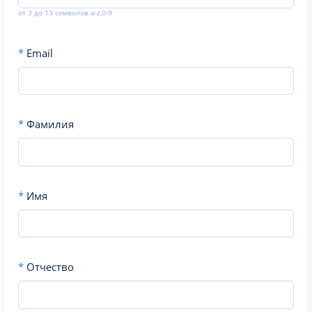
от 3 до 13 символов a-z,0-9
*
Email
*
Фамилия
*
Имя
*
Отчество