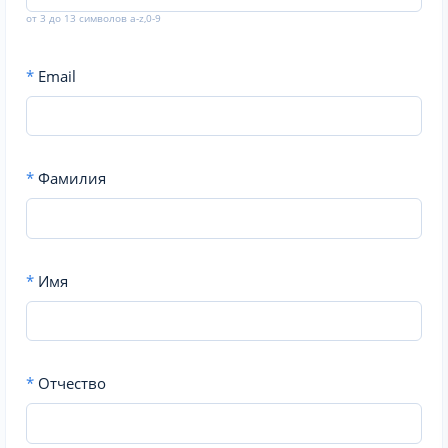
от 3 до 13 символов a-z,0-9
*
Email
*
Фамилия
*
Имя
*
Отчество