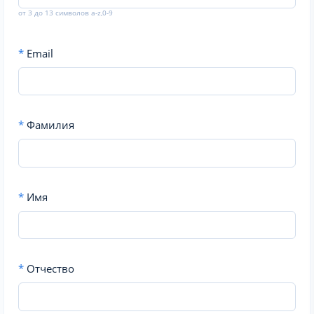
от 3 до 13 символов a-z,0-9
*
Email
*
Фамилия
*
Имя
*
Отчество