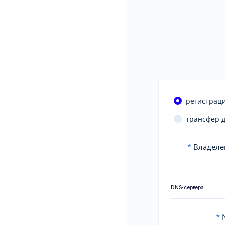
регистраци
трансфер 
*
Владеле
DNS-сервера
*
N