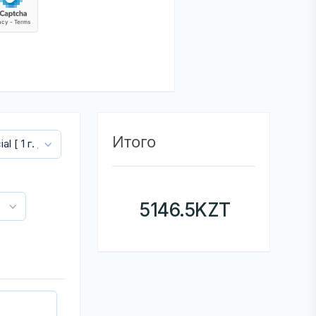
Итого
5146.5
KZT