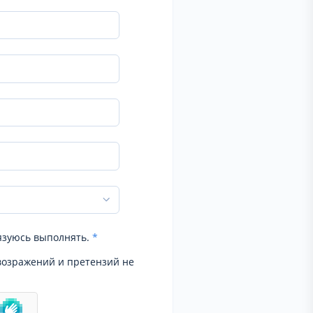
язуюсь выполнять.
*
возражений и претензий не