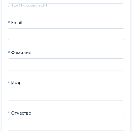
от 3 до 13 символов a-z,0-9
*
Email
*
Фамилия
*
Имя
*
Отчество