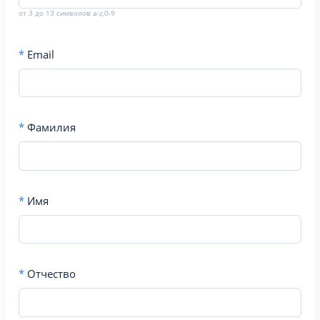
от 3 до 13 символов a-z,0-9
*
Email
*
Фамилия
*
Имя
*
Отчество