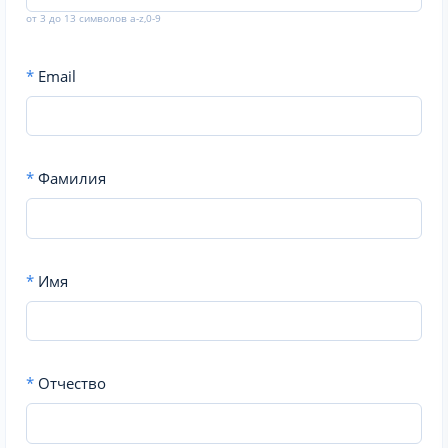
от 3 до 13 символов a-z,0-9
*
Email
*
Фамилия
*
Имя
*
Отчество