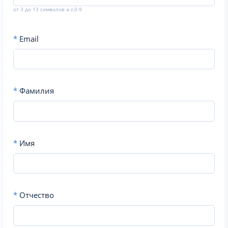
от 3 до 13 символов a-z,0-9
*
Email
*
Фамилия
*
Имя
*
Отчество