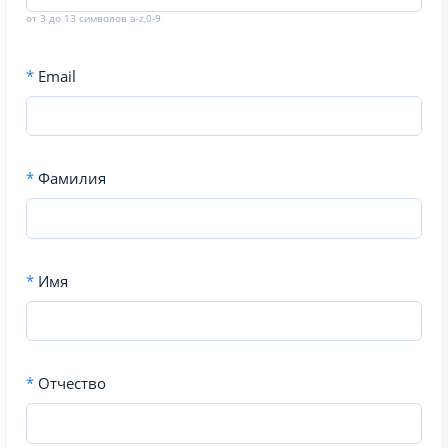
от 3 до 13 символов a-z,0-9
*
Email
*
Фамилия
*
Имя
*
Отчество