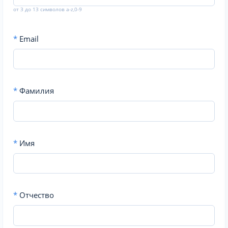
от 3 до 13 символов a-z,0-9
*
Email
*
Фамилия
*
Имя
*
Отчество