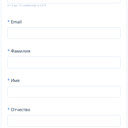
от 3 до 13 символов a-z,0-9
*
Email
*
Фамилия
*
Имя
*
Отчество