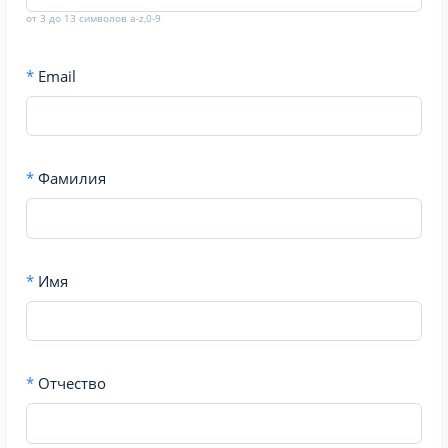
от 3 до 13 символов a-z,0-9
*
Email
*
Фамилия
*
Имя
*
Отчество