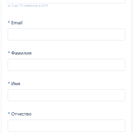
от 3 до 13 символов a-z,0-9
*
Email
*
Фамилия
*
Имя
*
Отчество