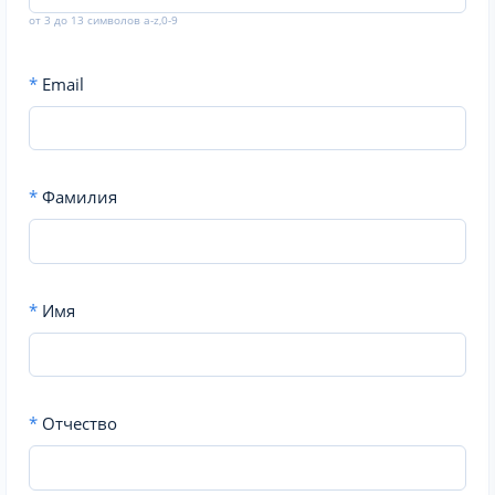
от 3 до 13 символов a-z,0-9
*
Email
*
Фамилия
*
Имя
*
Отчество