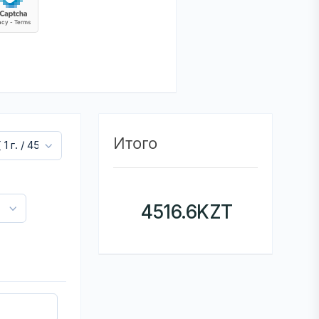
Итого
4516.6
KZT