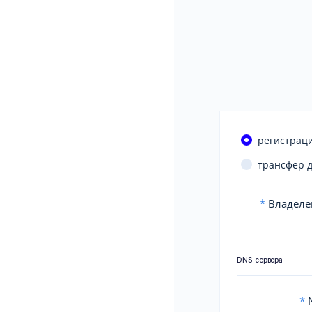
регистраци
трансфер 
*
Владеле
DNS-сервера
*
N