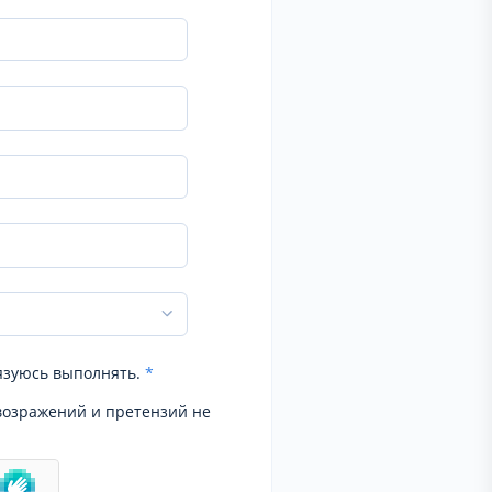
язуюсь выполнять.
*
возражений и претензий не