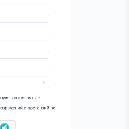
язуюсь выполнять.
*
возражений и претензий не