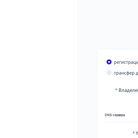
регистраци
трансфер 
*
Владеле
DNS-сервера
*
N