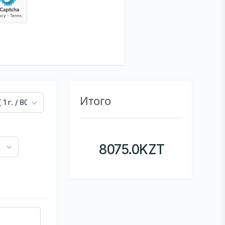
Итого
8075.0
KZT