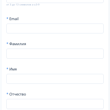
от 3 до 13 символов a-z,0-9
*
Email
*
Фамилия
*
Имя
*
Отчество