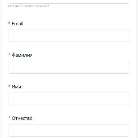
от 3 до 13 символов a-z,0-9
*
Email
*
Фамилия
*
Имя
*
Отчество