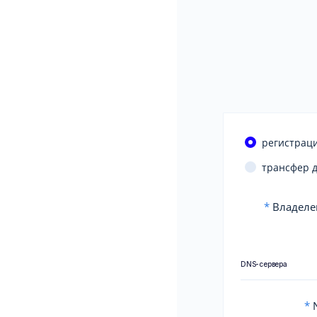
регистраци
трансфер 
*
Владеле
DNS-сервера
*
N