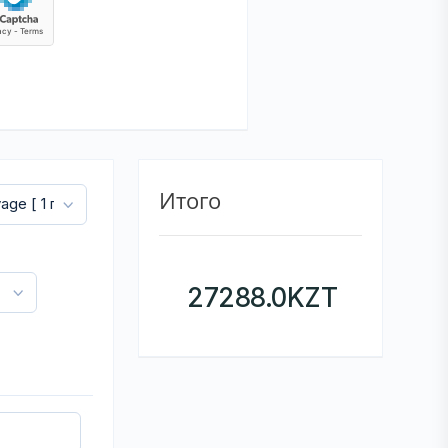
Итого
27288.0
KZT