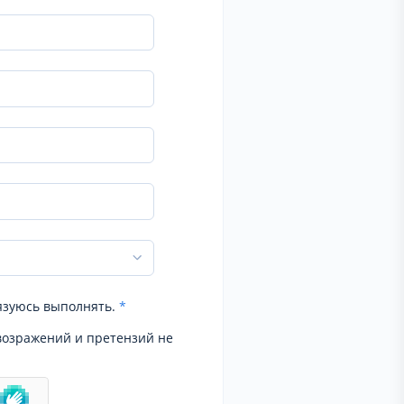
язуюсь выполнять.
*
возражений и претензий не