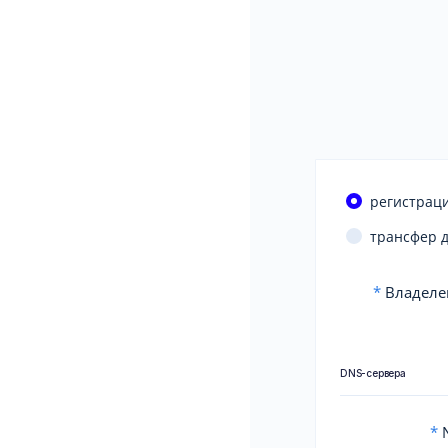
регистраци
трансфер 
*
Владеле
DNS-сервера
*
N