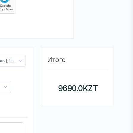
Итого
9690.0
KZT