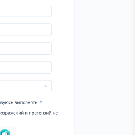
язуюсь выполнять.
*
возражений и претензий не