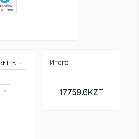
Итого
17759.6
KZT