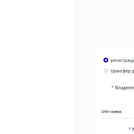
регистраци
трансфер 
*
Владеле
DNS-сервера
*
N