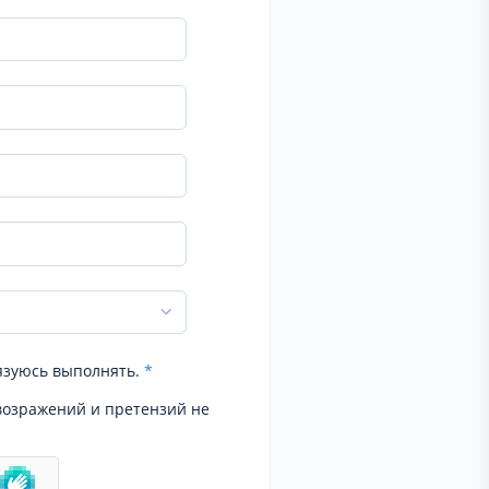
язуюсь выполнять.
*
возражений и претензий не