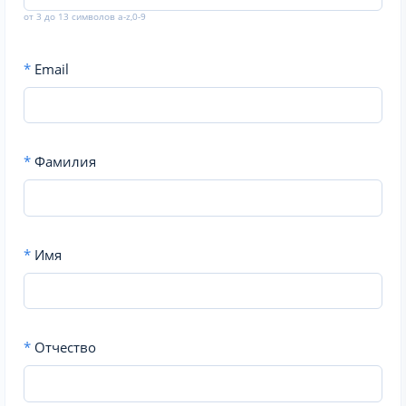
от 3 до 13 символов a-z,0-9
*
Email
*
Фамилия
*
Имя
*
Отчество