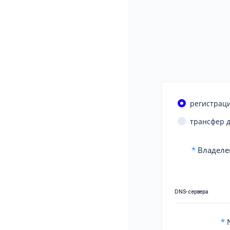
регистраци
трансфер 
*
Владеле
DNS-сервера
*
N