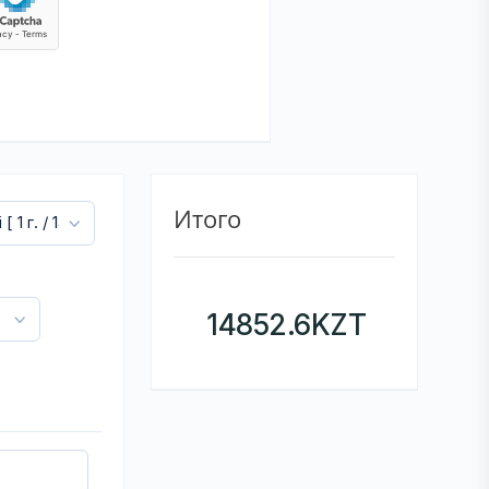
Итого
14852.6
KZT