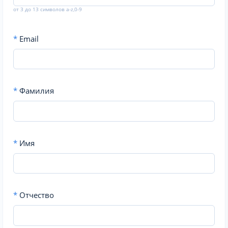
от 3 до 13 символов a-z,0-9
*
Email
*
Фамилия
*
Имя
*
Отчество