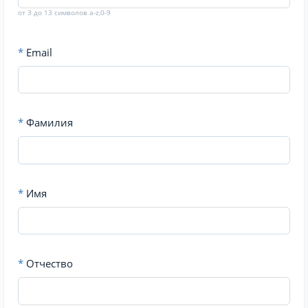
от 3 до 13 символов a-z,0-9
*
Email
*
Фамилия
*
Имя
*
Отчество