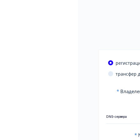
регистраци
трансфер 
*
Владеле
DNS-сервера
*
N