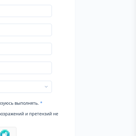
язуюсь выполнять.
*
возражений и претензий не