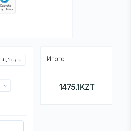
Итого
1475.1
KZT