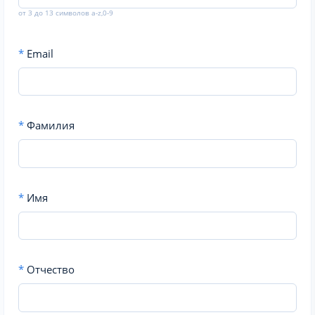
от 3 до 13 символов a-z,0-9
*
Email
*
Фамилия
*
Имя
*
Отчество