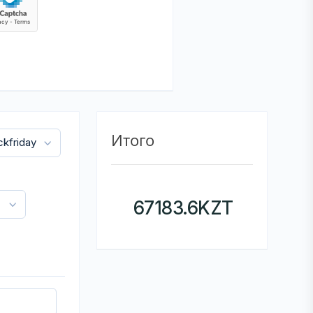
Итого
67183.6
KZT