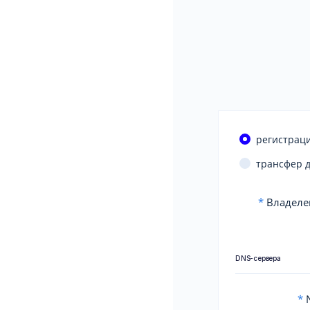
регистраци
трансфер 
*
Владеле
DNS-сервера
*
N