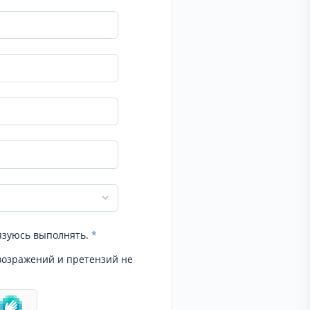
язуюсь выполнять.
*
возражений и претензий не