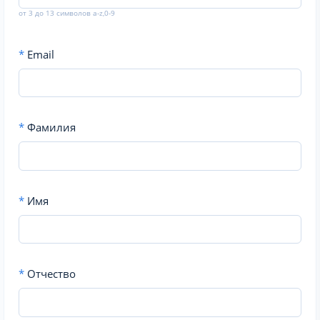
от 3 до 13 символов a-z,0-9
*
Email
*
Фамилия
*
Имя
*
Отчество