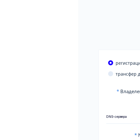
регистраци
трансфер 
*
Владеле
DNS-сервера
*
N