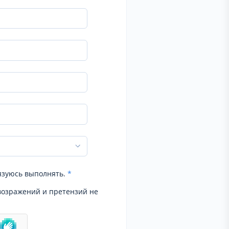
язуюсь выполнять.
*
возражений и претензий не