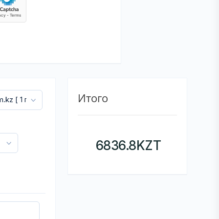
Итого
6836.8
KZT