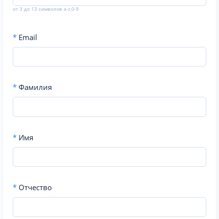
от 3 до 13 символов a-z,0-9
*
Email
*
Фамилия
*
Имя
*
Отчество