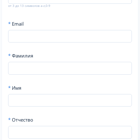
от 3 до 13 символов a-z,0-9
*
Email
*
Фамилия
*
Имя
*
Отчество