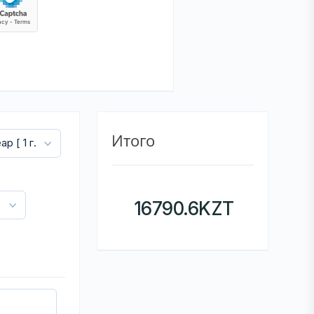
Итого
16790.6
KZT