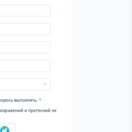
язуюсь выполнять.
*
возражений и претензий не