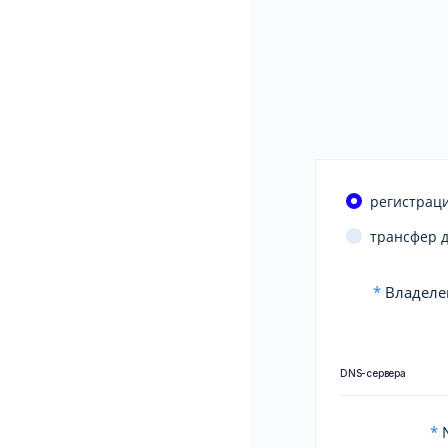
регистраци
трансфер 
*
Владеле
DNS-сервера
*
N