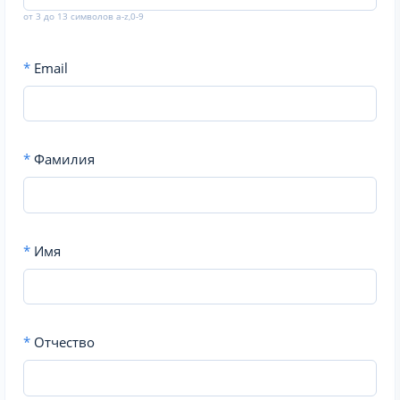
от 3 до 13 символов a-z,0-9
*
Email
*
Фамилия
*
Имя
*
Отчество