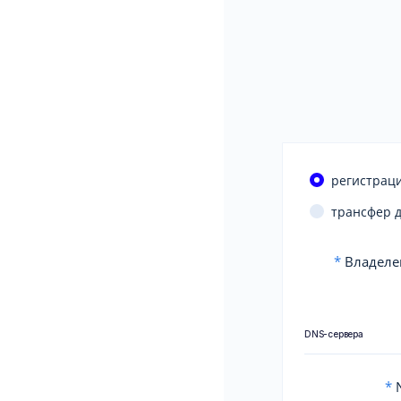
регистраци
трансфер 
*
Владеле
DNS-сервера
*
N