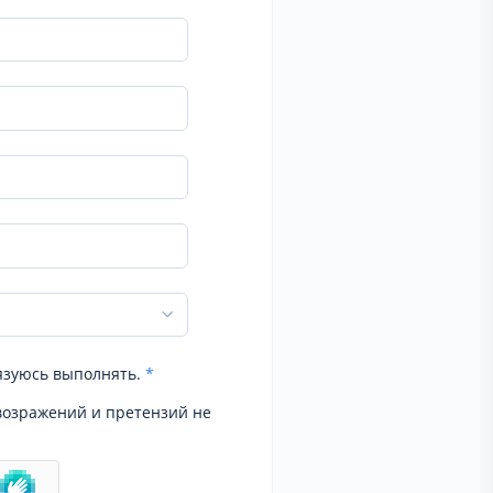
язуюсь выполнять.
*
возражений и претензий не