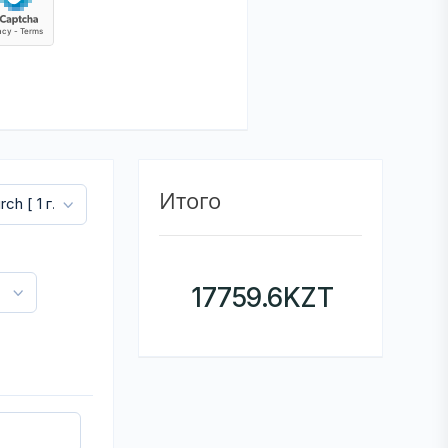
Итого
17759.6
KZT