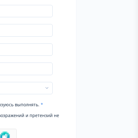
язуюсь выполнять.
*
возражений и претензий не