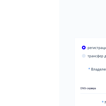
регистраци
трансфер 
*
Владеле
DNS-сервера
*
N