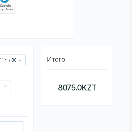
Итого
8075.0
KZT