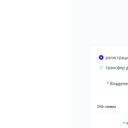
регистраци
трансфер 
*
Владеле
DNS-сервера
*
N