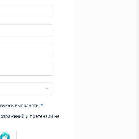
язуюсь выполнять.
*
возражений и претензий не