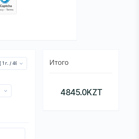
Итого
4845.0
KZT