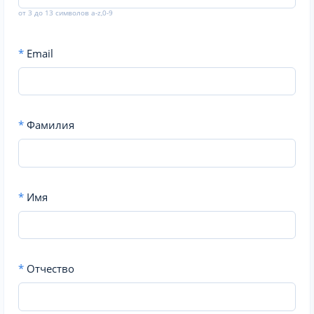
от 3 до 13 символов a-z,0-9
*
Email
*
Фамилия
*
Имя
*
Отчество