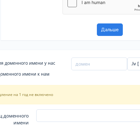
я доменного имени у нас
доменного имени к нам
дление на 1 год не включено
ц доменного
имени