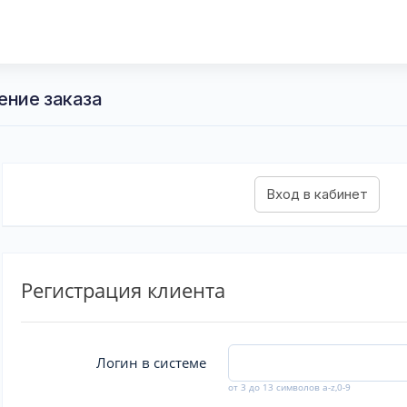
ение заказа
Регистрация клиента
Логин в системе
от 3 до 13 символов a-z,0-9