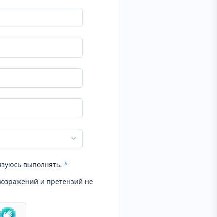
язуюсь выполнять.
*
возражений и претензий не