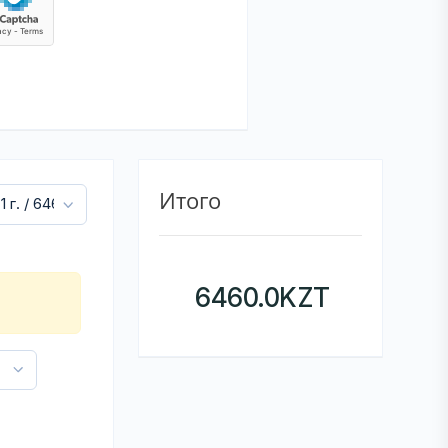
Итого
6460.0
KZT