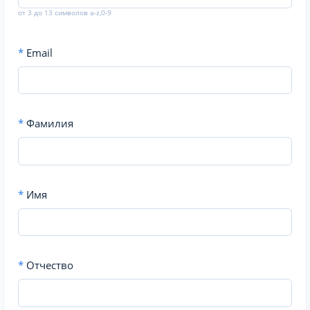
от 3 до 13 символов a-z,0-9
*
Email
*
Фамилия
*
Имя
*
Отчество