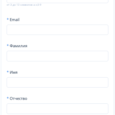
от 3 до 13 символов a-z,0-9
*
Email
*
Фамилия
*
Имя
*
Отчество