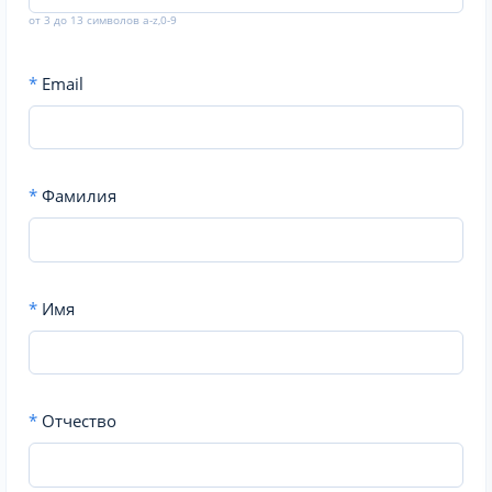
от 3 до 13 символов a-z,0-9
*
Email
*
Фамилия
*
Имя
*
Отчество